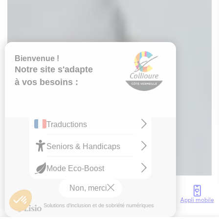
Mairie de Collioure
Accès
Météo
Webcam
Brochures
Appli mobile
Accueil
Activités
Loisirs
Vie nocturne à Collioure