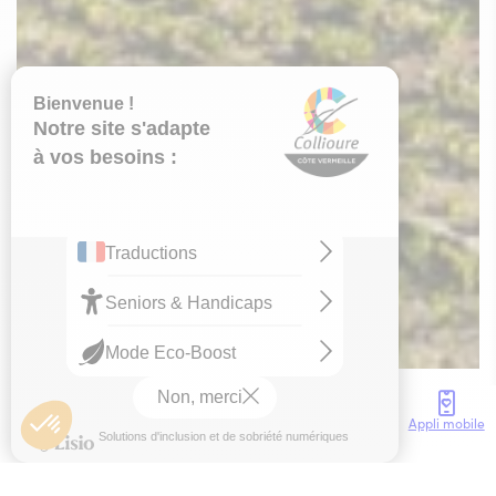
OT COLLIOURE
Accès
Météo
Webcam
Brochures
Appli mobile
Accueil
Activités
Loisirs