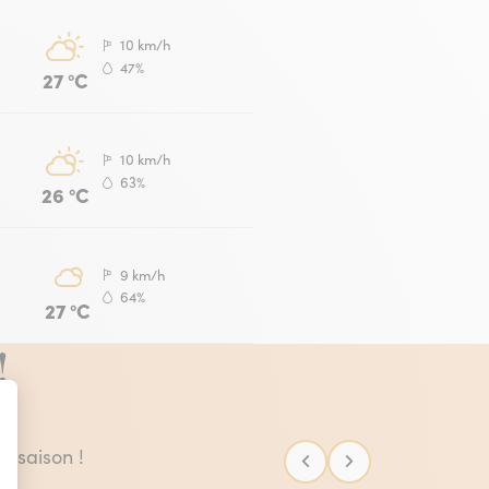
10 km/h
47%
27 °C
10 km/h
63%
26 °C
9 km/h
64%
27 °C
!
e saison !