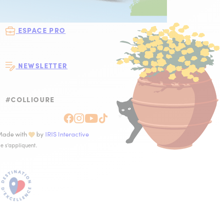
ESPACE PRO
NEWSLETTER
#COLLIOURE
SUIVEZ-NOUS SU
SUIVEZ-NOUS SUR 
SUIVEZ-NOUS SUR
SUIVEZ-NOUS S
Made with
by
IRIS Interactive
e s'appliquent.