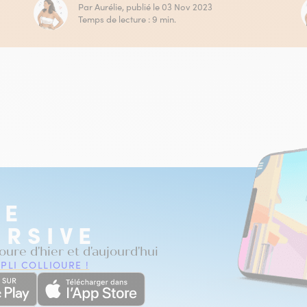
Par Aurélie, publié le 03 Nov 2023
Temps de lecture : 9 min.
TE
RSIVE
ioure d'hier et d'aujourd'hui
PLI COLLIOURE !