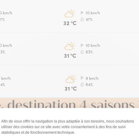
0 km/h
10 km/h
47%
47%
32 °C
0 km/h
10 km/h
63%
63%
31 °C
9 km/h
9 km/h
64%
64%
31 °C
, destination 4 saisons 
oute l’année, découvrez ce que vous pouvez faire à chaqu