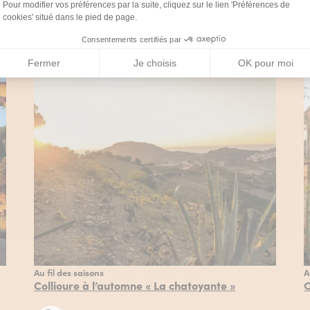
Ce contenu contient une galerie photo
jouter cette page au carnet de voyage ?
Ajouter
Au fil des saisons
A
Collioure à l’automne « La chatoyante »
C