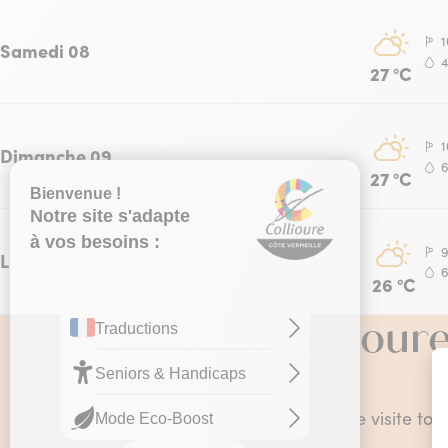
1
Samedi 08
27 °C
1
Dimanche 09
27 °C
Lundi 10
26 °C
Collioure
Collioure se visite t