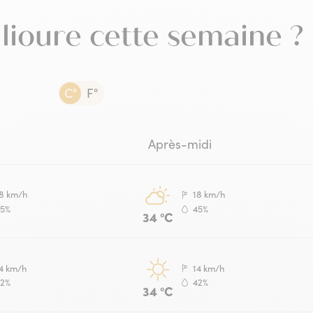
de
Le
llioure cette semaine ?
Co
Co
Ra
To
C°
F°
Après-midi
8 km/h
18 km/h
45%
45%
34 °C
4 km/h
14 km/h
42%
42%
34 °C