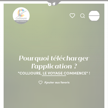
Afficher la barre de navigation du
Menu
Mes favoris
Je recherch
Collioure Tourisme
Pourquoi télécharger
l’application ?
"COLLIOURE, LE VOYAGE COMMENCE" !
Ajouter aux favoris