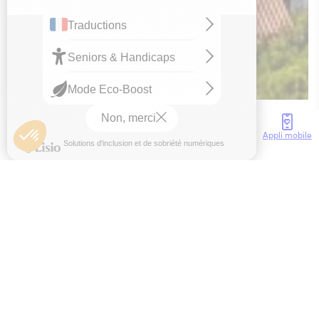
Anouchka Mauzon
Accès
Météo
Webcam
Brochures
Appli mobile
Accueil
La Webcam de Collioure
Retrouvez la webcam de Collioure en direct ,
depuis les hauteurs du Château royal, où vous
pouvez observer l’Église de notre Dame des
Anges, la jetée de Collioure ainsi que sa baie !
Regardez la météo en temps réel pour mieux
planifier votre journée avec nous !