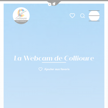
Afficher la barre de navigation du
Webcam
Menu
Mes favoris
Je recherch
Collioure Tourisme
La Webcam de Collioure
Ajouter aux favoris