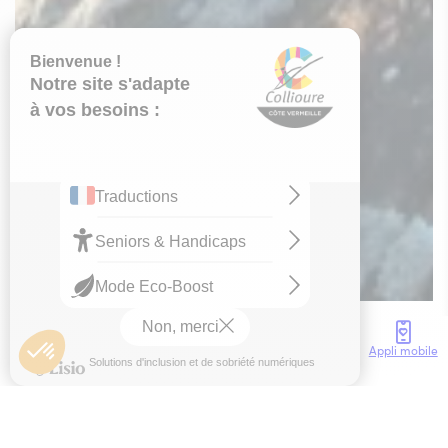
Préservons la beauté de notre
Côte Vermeille : un seul geste
peut tout changer. Retrouvez le
guide de prévention des feux de
forêt
sur ce lien
.
Et restez informés au jour le jour
en consultant
la carte du risque
incendie dans les Pyrénées-
Orientales
.
Accès
Météo
Webcam
Brochures
Appli mobile
Accueil
Activités
Activités nature
Tour Madeloc, Les hauts de Collioure,
Collioure