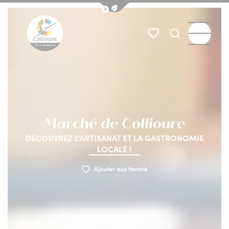
Afficher la barre de navigation du
Marché
Marché nocturne des créateurs
Marchés des alento
Menu
Mes favoris
Je recherch
Collioure Tourisme
Marché de Collioure
DÉCOUVREZ L'ARTISANAT ET LA GASTRONOMIE
LOCALE !
Ajouter aux favoris