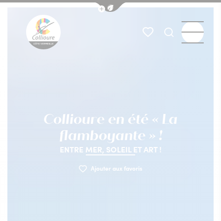
Afficher la barre de navigation du
Menu
Mes favoris
Je recherch
Collioure Tourisme
Collioure en été « La
flamboyante » !
ENTRE MER, SOLEIL ET ART !
Ajouter aux favoris