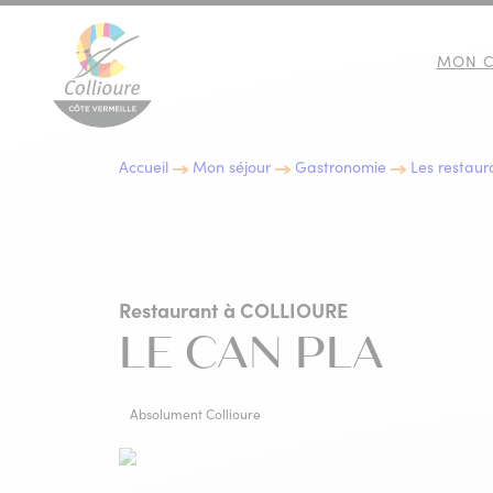
MON C
Collioure Tourisme
Accueil
Mon séjour
Gastronomie
Les restaur
10 BONNES RAISONS DE
IMMERSION CULTURELLE
LES EXPOSITIONS
GASTRONOMIE
VENIR À COLLIOURE
Restaurant
à COLLIOURE
LE CAN PLA
Absolument Collioure
LES INCONTOURNABLES D
ACTIVITÉS NATURE