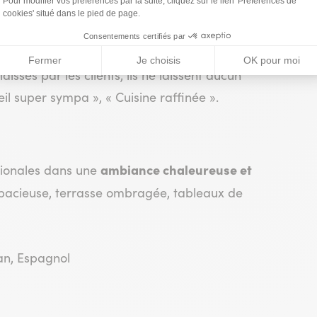
e couverte
sur la place qui se trouve juste
au Royal, côté Faubourg, à deux pas de la plage
issés par les clients, ils ne laissent aucun
eil super sympa », « Cuisine raffinée ».
ambiance chaleureuse et
gionales dans une
 spacieuse, terrasse ombragée, tableaux de
lan, Espagnol