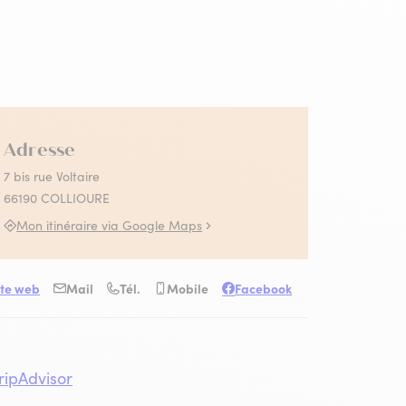
 Collioure
s activités Absolument
llioure en famille
llioure
contez-moi le fauvisme
utes les activités
Adresse
7 bis rue Voltaire
66190 COLLIOURE
Mon itinéraire via Google Maps
ite web
Mail
Tél.
Mobile
Facebook