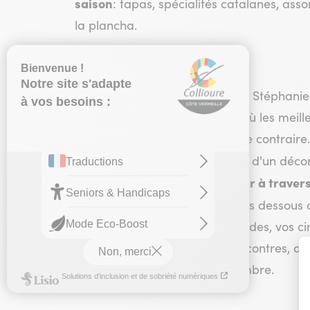
saison
: tapas, spécialités catalanes, asso
la plancha.
Depuis plus de 13 ans, Serge et Stéphanie 
unique reconnu. Une adresse où les meille
Zabeth, cliente fidèle qui dira le contraire
Collioure se trouve ici, au cœur d'un décor
d'honneur à valoriser le terroir à traver
locale
où seuls les produits frais dessous o
spécialités catalanes ou parillades, vos c
saveurs. Une mosaïque de rencontres, de 
modération, même le 31 décembre.