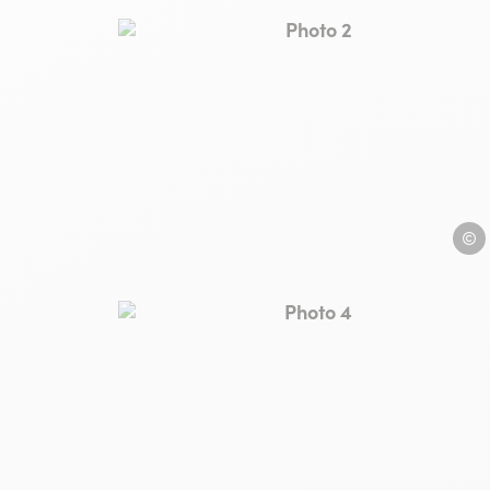
Photo 2, © Can Pla
Can P
Photo 4, © Can Pla