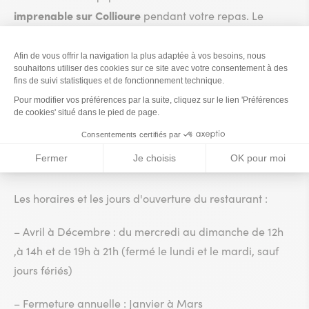
imprenable sur Collioure
pendant votre repas. Le
Neptune vous garantit une cuisine avec des produits
frais et d’excellente qualité. Ce restaurant propose une
belle carte des vins, exclusivement du département
menu végétarien
ainsi qu’un
.
Découvrez les différents menus proposés: Neptune,
Végétarien, Petit gastronome, Menu Bacchus et
Neptune, Menu retour de marché.
Les horaires et les jours d'ouverture du restaurant :
– Avril à Décembre : du mercredi au dimanche de 12h
,à 14h et de 19h à 21h (fermé le lundi et le mardi, sauf
jours fériés)
– Fermeture annuelle : Janvier à Mars