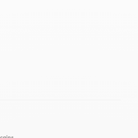
oure
 de collioure
icains