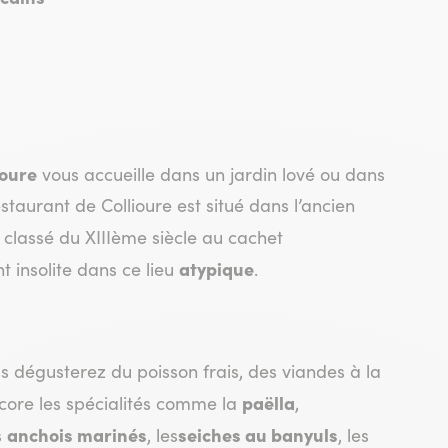
ioure
vous accueille dans un jardin lové ou dans
taurant de Collioure est situé dans l’ancien
te classé du XIIIème siècle au cachet
atypique
t insolite dans ce lieu
.
 dégusterez du poisson frais, des viandes à la
paëlla
ncore les spécialités comme la
,
anchois marinés
seiches au banyuls
s
, les
, les