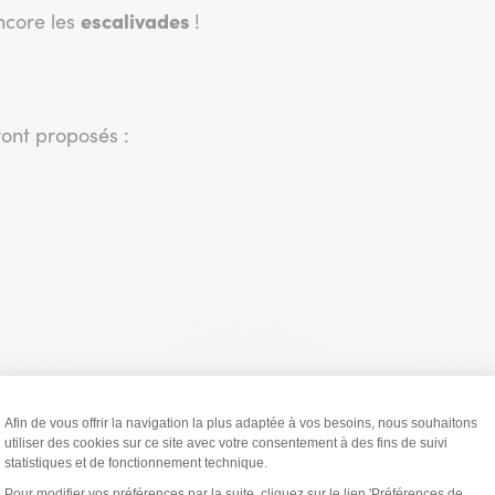
escalivades
ncore les
!
ront proposés :
nts.