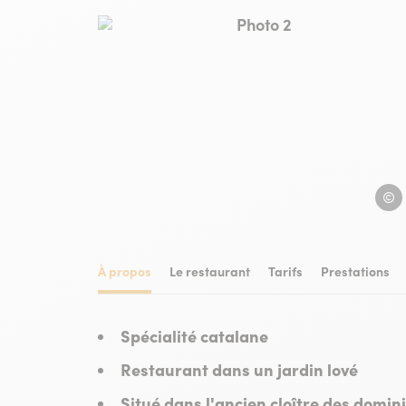
Photo 2, © jardin de colli
jardin
À propos
Le restaurant
Tarifs
Prestations
Spécialité catalane
Restaurant dans un jardin lové
Situé dans l'ancien cloître des domin