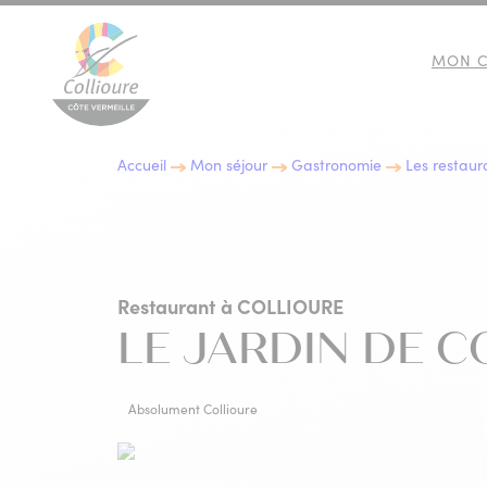
MON C
Collioure Tourisme
Accueil
Mon séjour
Gastronomie
Les restaur
10 BONNES RAISONS DE
IMMERSION CULTURELLE
LES EXPOSITIONS
GASTRONOMIE
VENIR À COLLIOURE
Restaurant
à COLLIOURE
LE JARDIN DE C
Absolument Collioure
LES INCONTOURNABLES D
ACTIVITÉS NATURE