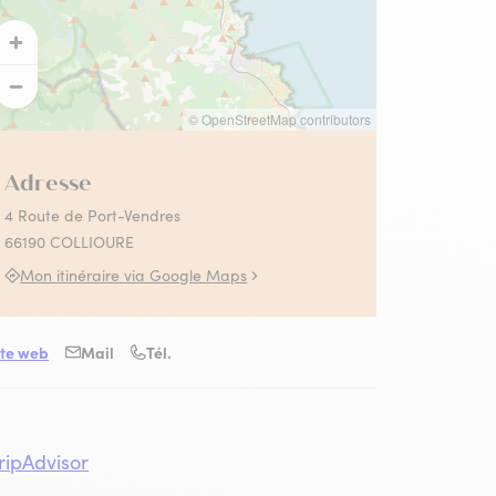
 Collioure
s activités Absolument
llioure en famille
llioure
© OpenStreetMap contributors
contez-moi le fauvisme
utes les activités
Adresse
4 Route de Port-Vendres
66190 COLLIOURE
Mon itinéraire via Google Maps
ite web
Mail
Tél.
e