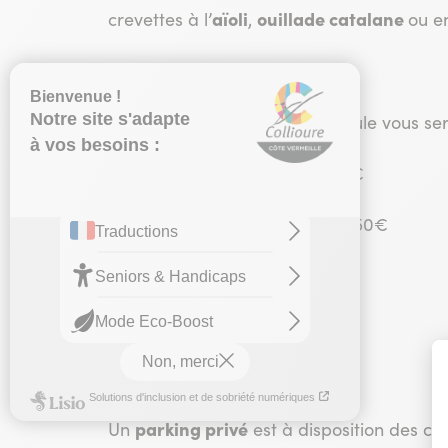
aïoli
ouillade catalane
crevettes à l’
,
ou e
3 types de menus
et une formule vous se
– Formule du couvent à 29,50€
– Menu des Dominicains à 39,50€
– Menu du Jardin à 49,50€
– Menu enfant à 12,50€
parking privé
Un
est à disposition des clie