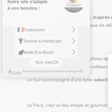
des tapas côté mer, inspirés 
À la carte :
gourmands
et généreux, ainsi que de dél
fraîcheur.
Et parce que la cuisine suit le rythme des
suggestion élaborée
avec les meilleurs 
sélectio
Le tout accompagné d’une belle
Le Paco, c’est un lieu simple et gourmand, 