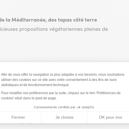
de la Méditerranée, des tapas côté terre
icieuses propositions végétariennes pleines de
saisons
chaque semaine une
, nous proposons
produits du moment.
n de vins
, pour sublimer chaque bouchée.
où les tapas, le vin et la douceur de Collioure