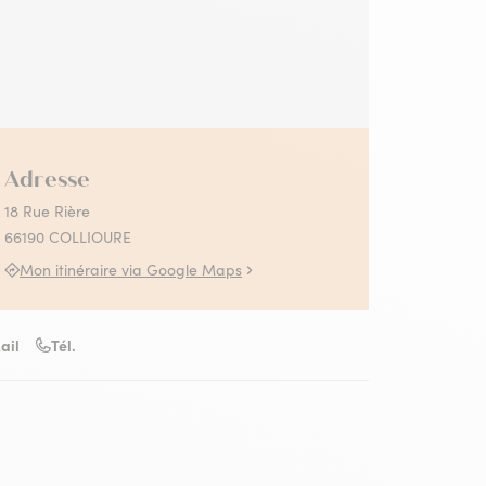
 Collioure
s activités Absolument
llioure en famille
llioure
contez-moi le fauvisme
utes les activités
Adresse
18 Rue Rière
66190 COLLIOURE
Mon itinéraire via Google Maps
ail
Tél.