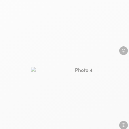
Le Pa
Photo 4, © Le Paco
Le Pa