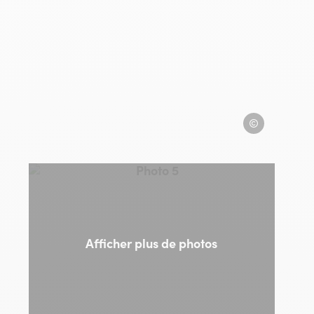
co
Le Paco
Photo 5, © Le Paco
Afficher plus de photos
co