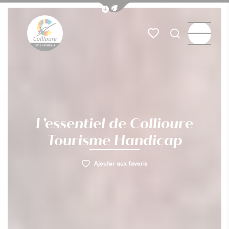
Afficher la barre de navigation du
rants
Les activités
Les plages
Informations pratiques
Menu
Mes favoris
Je recherch
Collioure Tourisme
L’essentiel de Collioure
Tourisme Handicap
Ajouter aux favoris