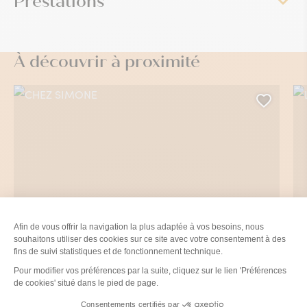
Prestations
À découvrir à proximité
CHEZ SIMONE, © Chez Simone
L’A
Ajoute