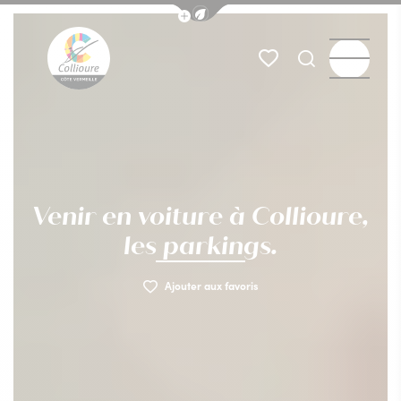
Afficher la barre de navigation du
Abonnement parking
Stationnements PMR
Borne voiture éle
Menu
Mes favoris
Je recherch
Collioure Tourisme
Venir en voiture à Collioure,
les parkings.
Ajouter aux favoris