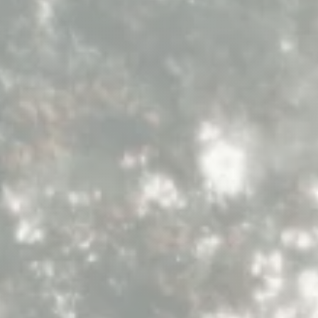
Le
Co
E
LES PÉPITES DE COLLIOURE
LOISIRS
LES 
de
Le
Co
Co
Ra
To