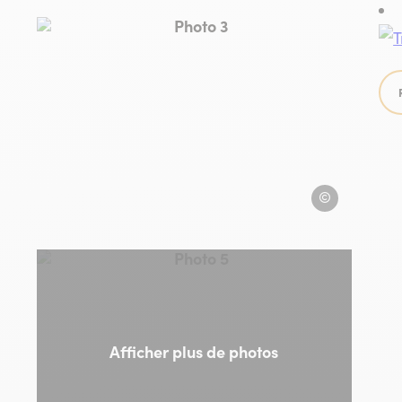
e
Photo 3, © Hôtel Ambeille – Colliou
 Ambeille
Hôtel Ambeille – 
e
Photo 5, © Hotel Ambeille
Afficher plus de photos