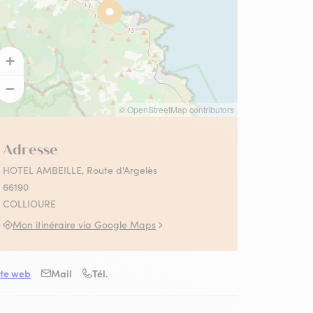
 Collioure
s activités Absolument
llioure en famille
llioure
contez-moi le fauvisme
utes les activités
© OpenStreetMap contributors
Adresse
HOTEL AMBEILLE, Route d'Argelès
66190
COLLIOURE
Mon itinéraire via Google Maps
ite web
Mail
Tél.