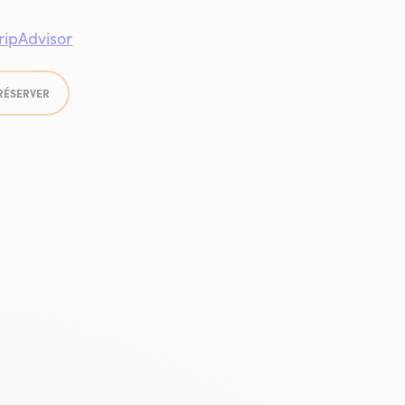
reambeille
RÉSERVER
Collioureambeille