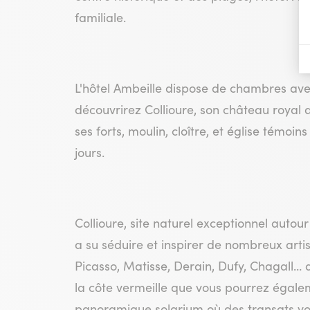
familiale.
L'hôtel Ambeille dispose de chambres avec
découvrirez Collioure, son château royal 
ses forts, moulin, cloître, et église témoi
jours.
Collioure, site naturel exceptionnel auto
a su séduire et inspirer de nombreux artist
Picasso, Matisse, Derain, Dufy, Chagall… q
la côte vermeille que vous pourrez égale
panoramique solarium où des transats vo