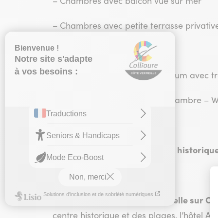
– Chambres avec balcon vue sur mer
– Chambres avec petite terrasse privativ
Terrasse panoramique – Solarium avec tra
Bar catégorie 1 – Service en chambre – WI
À 350 mètres à pied du centre historiqu
Vue panoramique sensationnelle sur Coll
centre historique et des plages, l’hôtel 