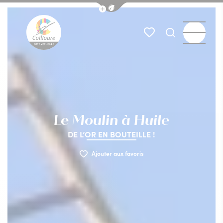
Afficher la barre de navigation du
Menu
Mes favoris
Je recherch
Collioure Tourisme
Le Moulin à Huile
DE L’OR EN BOUTEILLE !
Ajouter aux favoris