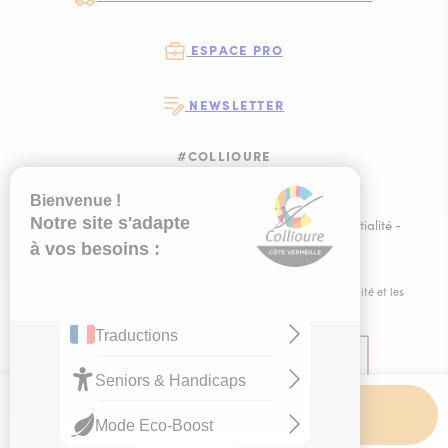
ESPACE PRO
NEWSLETTER
#COLLIOURE
SUIVEZ-NOUS
SUIVEZ-NOUS S
SUIVEZ-NOUS 
SUIVEZ-NOU
Plan du site
-
Mentions légales
-
Politique de confidentialité
-
Ce site est éco-conçu !
-
Éditer mes cookies
-
Made with
by
IRIS Interactive
Ce site est protégé par reCAPTCHA. Les
règles de confidentialité
et les
conditions d'utilisation
de Google s'appliquent.
Contact