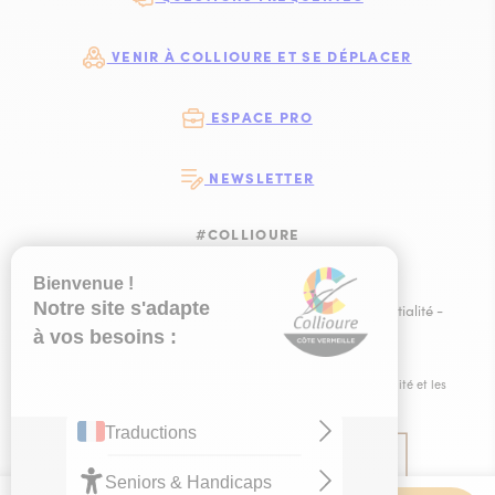
VENIR À COLLIOURE ET SE DÉPLACER
ESPACE PRO
NEWSLETTER
#COLLIOURE
SUIVEZ-NOUS
SUIVEZ-NOUS S
SUIVEZ-NOUS 
SUIVEZ-NOU
Plan du site
-
Mentions légales
-
Politique de confidentialité
-
Ce site est éco-conçu !
-
Éditer mes cookies
-
Made with
by
IRIS Interactive
Ce site est protégé par reCAPTCHA. Les
règles de confidentialité
et les
conditions d'utilisation
de Google s'appliquent.