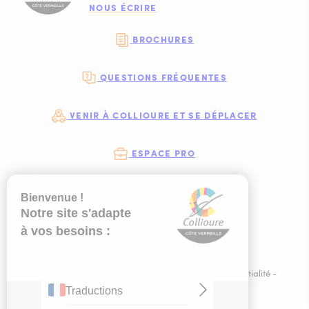
NOUS ÉCRIRE
BROCHURES
QUESTIONS FRÉQUENTES
VENIR À COLLIOURE ET SE DÉPLACER
ESPACE PRO
NEWSLETTER
#COLLIOURE
SUIVEZ-NOUS
SUIVEZ-NOUS S
SUIVEZ-NOUS 
SUIVEZ-NOU
Plan du site
-
Mentions légales
-
Politique de confidentialité
-
Ce site est éco-conçu !
-
Éditer mes cookies
-
Made with
by
IRIS Interactive