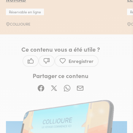
Réservable en ligne
R
COLLIOURE
Ce contenu vous a été utile ?
Enregistrer
Ce contenu vous a été utile
Ce contenu ne vous a pas été utile
Partager ce contenu
Partager sur Facebook (nouvelle fenêtre)
Partager sur X / Twitter (nouvelle fe
Partager sur WhatsApp
Partager par mail