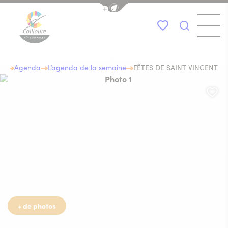
Afficher la barre de navigation du
Menu
Mes favoris
Je recher
Collioure Tourisme
eil
Agenda
L’agenda de la semaine
FÊTES DE SAINT VINCENT
Photo 1, © saint vincent
Aj
+ de photos