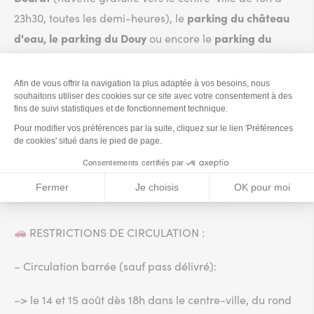
parking du château
23h30, toutes les demi-heures), le
d'eau, le parking du Douy
parking du
ou encore le
stade
qui sont moins empruntés.
– Voici le
plan et le tarif
des parking
– Pour éviter une attente trop longue, téléchargez
l'application "
Easypark
» qui vous permet de payer en
ligne
RESTRICTIONS DE CIRCULATION :
– Circulation barrée (sauf pass délivré):
–> le 14 et 15 août dès 18h dans le centre-ville, du rond