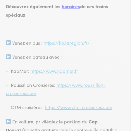
Découvrez également les
horaires
de ces trains
spéciaux
Venez en bus :
https://lio.laregion.fr/
Venez en bateau avec :
– KapMer:
https://www.kapmer.fr
– Roussillon Croisières:
https://www.roussillon-
croisieres.com
– CTM croisières:
https://www.ctm-croisieres.com
Cap
En voiture, privilégiez le parking du
Dourat
(navette gratuite vers le centre-ville de 10h à