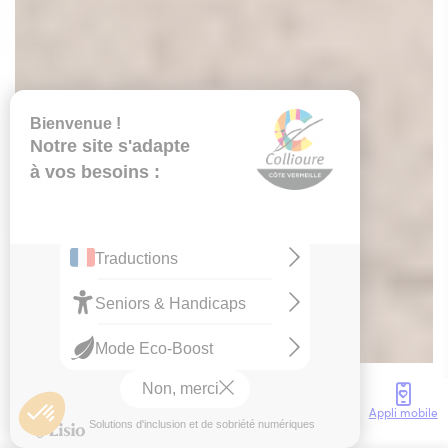
Accès
Météo
Webcam
Brochures
Appli mobile
Accueil
Agenda
Tout l’agenda