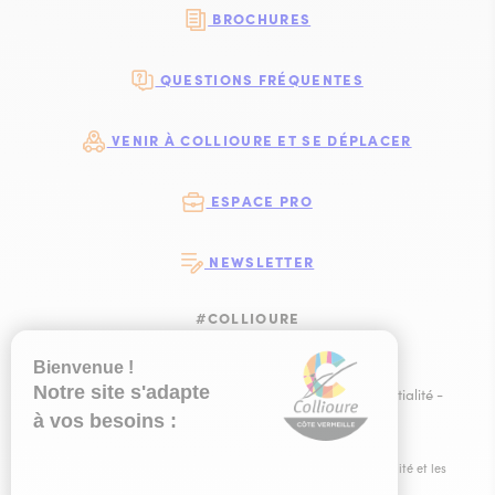
BROCHURES
QUESTIONS FRÉQUENTES
VENIR À COLLIOURE ET SE DÉPLACER
ESPACE PRO
NEWSLETTER
#COLLIOURE
SUIVEZ-NOUS
SUIVEZ-NOUS S
SUIVEZ-NOUS 
SUIVEZ-NOU
Plan du site
-
Mentions légales
-
Politique de confidentialité
-
Ce site est éco-conçu !
-
Éditer mes cookies
-
Made with
by
IRIS Interactive
Ce site est protégé par reCAPTCHA. Les
règles de confidentialité
et les
conditions d'utilisation
de Google s'appliquent.