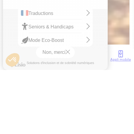
OT de Collioure
Accès
Météo
Webcam
Brochures
Appli mobile
Accueil
Agenda
Les évènements phares
Nuit de la Saint Jean
Le
23
juin
2026
Gratuit
Le 23 Juin venez assister à la nuit de la Saint