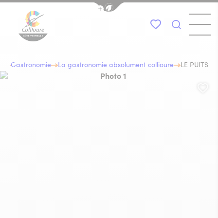
Afficher la barre de navigation du
Menu
Mes favoris
Je recher
Collioure Tourisme
ur
Gastronomie
La gastronomie absolument collioure
LE PUITS
Photo 1, © Le Puits
Aj