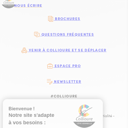
NOUS ÉCRIRE
BROCHURES
QUESTIONS FRÉQUENTES
VENIR À COLLIOURE ET SE DÉPLACER
ESPACE PRO
NEWSLETTER
#COLLIOURE
SUIVEZ-NOUS
SUIVEZ-NOUS S
SUIVEZ-NOUS 
SUIVEZ-NOU
Plan du site
-
Mentions légales
-
Politique de confidentialité
-
Ce site est éco-conçu !
-
Éditer mes cookies
-