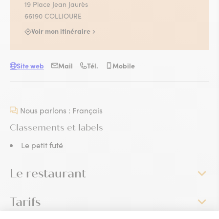
19 Place Jean Jaurès
66190 COLLIOURE
Voir mon itinéraire
Site web
Mail
Tél.
Mobile
Nous parlons : Français
Classements et labels
Le petit futé
Le restaurant
Tarifs