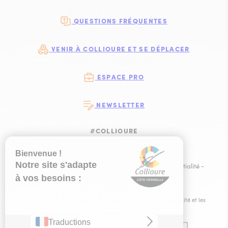
QUESTIONS FRÉQUENTES
VENIR À COLLIOURE ET SE DÉPLACER
ESPACE PRO
NEWSLETTER
#COLLIOURE
SUIVEZ-NOUS
SUIVEZ-NOUS S
SUIVEZ-NOUS 
SUIVEZ-NOU
Plan du site
-
Mentions légales
-
Politique de confidentialité
-
Ce site est éco-conçu !
-
Éditer mes cookies
-
Made with
by
IRIS Interactive
Ce site est protégé par reCAPTCHA. Les
règles de confidentialité
et les
conditions d'utilisation
de Google s'appliquent.