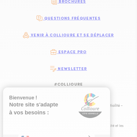
BROCHURES
QUESTIONS FRÉQUENTES
VENIR À COLLIOURE ET SE DÉPLACER
ESPACE PRO
NEWSLETTER
#COLLIOURE
SUIVEZ-NOUS
SUIVEZ-NOUS S
SUIVEZ-NOUS 
SUIVEZ-NOU
Plan du site
-
Mentions légales
-
Politique de confidentialité
-
Ce site est éco-conçu !
-
Éditer mes cookies
-
Made with
by
IRIS Interactive
Ce site est protégé par reCAPTCHA. Les
règles de confidentialité
et les
conditions d'utilisation
de Google s'appliquent.