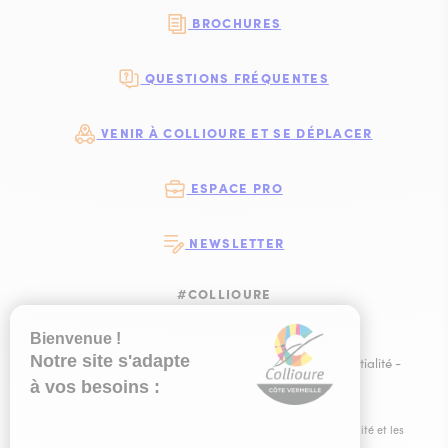
BROCHURES
QUESTIONS FRÉQUENTES
VENIR À COLLIOURE ET SE DÉPLACER
ESPACE PRO
NEWSLETTER
#COLLIOURE
SUIVEZ-NOUS
SUIVEZ-NOUS S
SUIVEZ-NOUS 
SUIVEZ-NOU
Plan du site
-
Mentions légales
-
Politique de confidentialité
-
Ce site est éco-conçu !
-
Éditer mes cookies
-
Made with
by
IRIS Interactive
Ce site est protégé par reCAPTCHA. Les
règles de confidentialité
et les