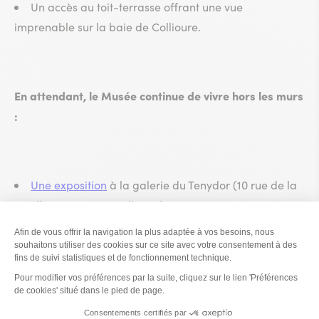
Un accès au toit-terrasse offrant une vue
imprenable sur la baie de Collioure.
En attendant, le Musée continue de vivre hors les murs
:
Une exposition
à la galerie du Tenydor (10 rue de la
Prud’Homie, 66190 Collioure).
Une programmation culturelle riche
: balades
dessinées, ateliers créatifs et cafés art, organisés en
plein air, à la galerie du Tenydor ou à l’espace
Machado.
Une boutique installée à la galerie du Tenydor (10