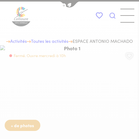
Afficher la barre de navigation du
Menu
Mes favoris
Je recher
Collioure Tourisme
e Collioure
eil
Activités
Toutes les activités
ESPACE ANTONIO MACHADO
Photo 1, © Musée de Collioure
Aj
Fermé. Ouvre mercredi à 10h
Photo 6, © Musée de Collioure
+ de photos