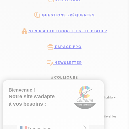
QUESTIONS FRÉQUENTES
VENIR À COLLIOURE ET SE DÉPLACER
ESPACE PRO
NEWSLETTER
#COLLIOURE
SUIVEZ-NOUS
SUIVEZ-NOUS S
SUIVEZ-NOUS 
SUIVEZ-NOU
Plan du site
-
Mentions légales
-
Politique de confidentialité
-
Ce site est éco-conçu !
-
Éditer mes cookies
-
Made with
by
IRIS Interactive
Ce site est protégé par reCAPTCHA. Les
règles de confidentialité
et les
conditions d'utilisation
de Google s'appliquent.