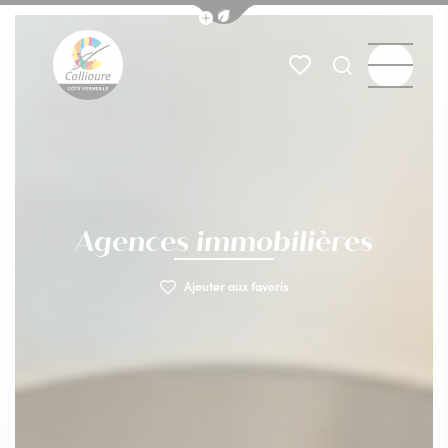
Afficher la barre de navigation du
Menu
Mes favoris
Je recherch
Collioure Tourisme
Agences immobilières
Ajouter aux favoris