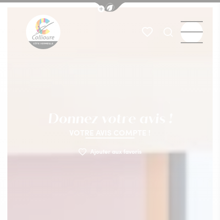
Afficher la barre de navigation du
Menu
Mes favoris
Je recherch
Collioure Tourisme
Donnez votre avis !
VOTRE AVIS COMPTE !
Ajouter aux favoris