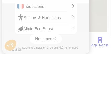
Accès
Météo
Webcam
Brochures
Appli mobile
Accueil
Les Pépites de Collioure
Le Monticole bleu
Par Aurélie, publié le 29 Oct 2025
Temps de lecture : 3 min.
Immergez-vous dans le post nature de Joe !
Vous y trouverez des animaux étonnants et des
plantes surprenantes de notre région. Restez
vigilant et attentif, car la Nature regorge de
secrets !