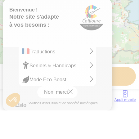
Tarifs
Contact
Accès
Météo
Webcam
Brochures
Appli mobile