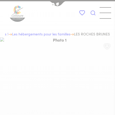
Afficher la barre de navigation du
Menu
Mes favoris
Je recher
Collioure Tourisme
ous !
Les hébergements pour les familles
LES ROCHES BRUNES
Photo 1, © Hôtel Les Roches brunes
Aj