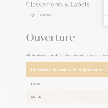
Classements & Labels
Logis
2 étoiles
Ouverture
Afin de visualiser les différentes informations, vous pouvez 
Horaires d'ouverture du 01 janvier au
Horaires d'ouverture du 01 janvier au 
Lundi
Lundi
Mardi
Mardi