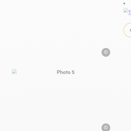
triton-collioure
hotel-triton-colli
llioure
Photo 5, © hotel-triton-collioure
triton-collioure
hotel-triton-colli