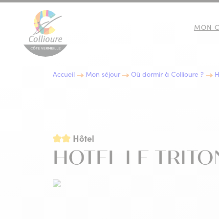
MON C
Collioure Tourisme
Accueil
Mon séjour
Où dormir à Collioure ?
H
10 BONNES RAISONS DE
IMMERSION CULTURELLE
LES EXPOSITIONS
GASTRONOMIE
VENIR À COLLIOURE
2 étoiles
Hôtel
HOTEL LE TRITO
LES INCONTOURNABLES D
ACTIVITÉS NATURE