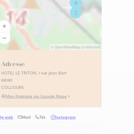
 Collioure
s activités Absolument
llioure en famille
llioure
contez-moi le fauvisme
utes les activités
© OpenStreetMap contributors
Adresse
HOTEL LE TRITON, 1 rue Jean Bart
66190
COLLIOURE
Mon itinéraire via Google Maps
oure
ite web
Mail
Tél.
Instagram