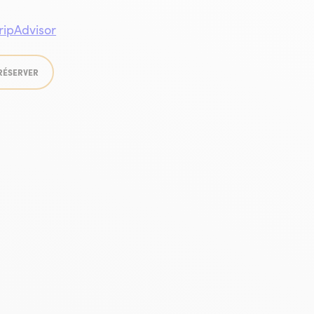
RÉSERVER
oure
oure