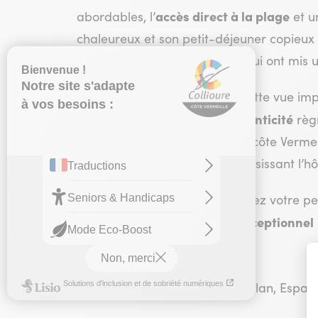
accès direct à la plage
abordables, l’
et u
chaleureux et son petit-déjeuner copieux
raison de tous les voyageurs qui ont mis u
En effet, ils n'échangeraient cette vue 
l'intimité et l'authenticité
voyage où
règn
pleinement votre séjour sur la côte Verme
maison », c’est possible en choisissant l’hôt
Un conseil au voyageurs "Prenez votre pe
panorama exceptionnel
contemplant ce
cœur. »
Nous parlons : Anglais, Catalan, Espag