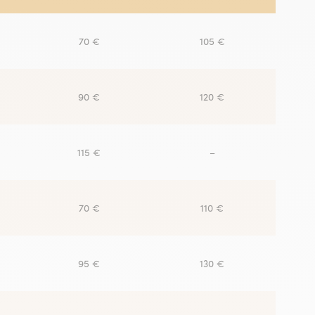
70 €
105 €
90 €
120 €
Non communiqué
115 €
–
70 €
110 €
95 €
130 €