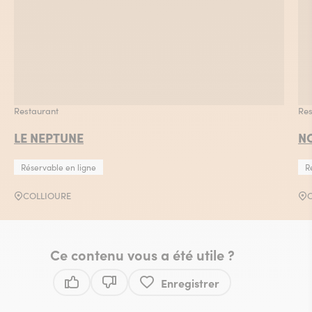
Restaurant
Res
LE NEPTUNE
N
Réservable en ligne
R
COLLIOURE
Ce contenu vous a été utile ?
Enregistrer
Ce contenu vous a été utile
Ce contenu ne vous a pas été utile