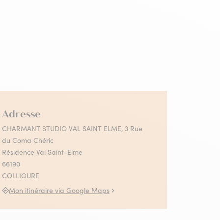
 Collioure
s activités Absolument
llioure en famille
llioure
contez-moi le fauvisme
utes les activités
Adresse
CHARMANT STUDIO VAL SAINT ELME, 3 Rue
du Coma Chéric
Résidence Val Saint-Elme
66190
COLLIOURE
Mon itinéraire via Google Maps