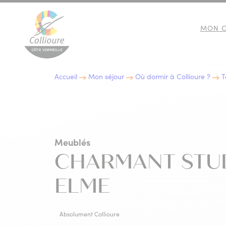
MON C
Collioure Tourisme
Accueil
Mon séjour
Où dormir à Collioure ?
T
10 BONNES RAISONS DE
IMMERSION CULTURELLE
LES EXPOSITIONS
GASTRONOMIE
VENIR À COLLIOURE
Meublés
CHARMANT STUD
ELME
Absolument Collioure
GARBIN
GARBIN
GARBIN
GARBIN
LES INCONTOURNABLES D
ACTIVITÉS NATURE