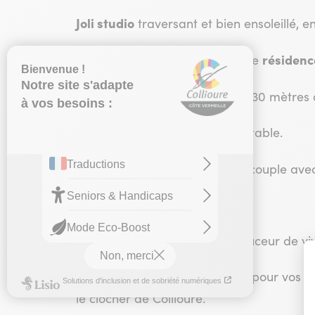
Joli studio
traversant et bien ensoleillé, e
résidenc
Il est situé au 3ème étage d'une
Il dispose d'un emplacement
à 30 mètres 
Très bonne literie et lit escamotable.
C'est un logement
idéal pour couple avec
Venez vous évader dans la douceur de vivr
Vous apprécierez notre loggia pour vos re
le clocher de Collioure.