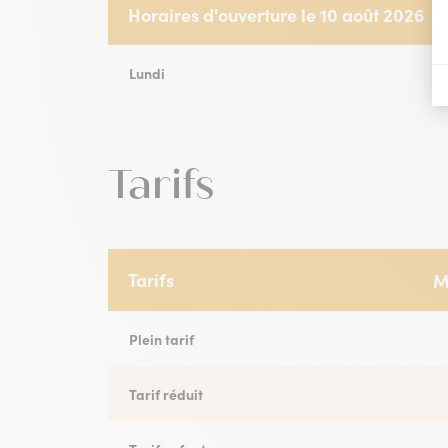
Horaires d'ouverture le 10 août 2026
Horaires d'ouverture le 24 août 2026
Horaires d'ouverture le 31 août 2026
Lundi
Lundi
Lundi
Tarifs
Tarifs
M
Plein tarif
Tarif réduit