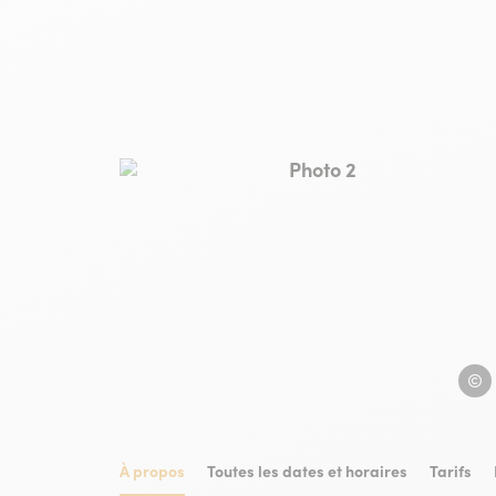
Photo 2, © vitrine sur le 
vitrin
À propos
Toutes les dates et horaires
Tarifs