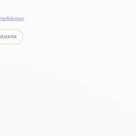
visme
RÉSERVER
visme