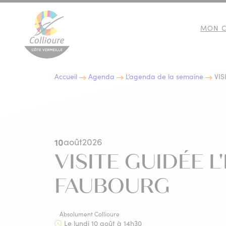
MON C
Collioure Tourisme
Accueil
Agenda
L’agenda de la semaine
VIS
10 BONNES RAISONS DE
IMMERSION CULTURELLE
LES EXPOSITIONS
GASTRONOMIE
VENIR À COLLIOURE
10
août
2026
VISITE GUIDÉE 
FAUBOURG
Absolument Collioure
LES INCONTOURNABLES D
ACTIVITÉS NATURE
Le lundi 10 août à 14h30