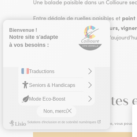
Une balade paisible dans un Collioure sec
point 
Entre dédale de ruelles paisibles et
Pêcheurs, vigne
historique du Faubourg.
métiers du Collioure d’hier et d’aujourd’hu
Thèmes
Patrimoine
Toutes les dates 
Afin de visualiser les différentes informations, vous pouvez 