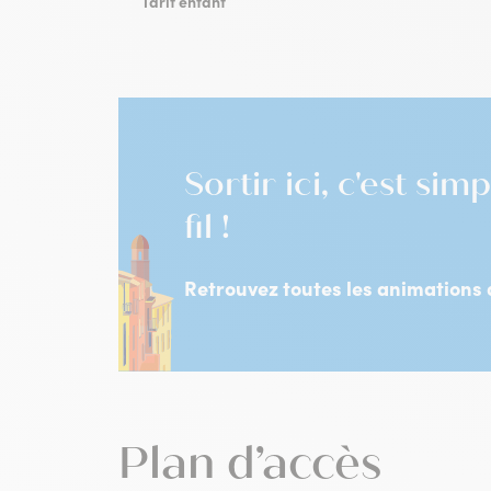
Tarif enfant
Sortir ici, c'est s
fil !
Retrouvez toutes les animations a
Plan d’accès