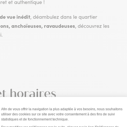
ret et authentique !
de vue inédit
, déambulez dans le quartier
rons, anchoïeuses, ravaudeuses
, découvrez les
i.
et horaires
utiliser les
flèches de navigation
placées à droite du tableau.