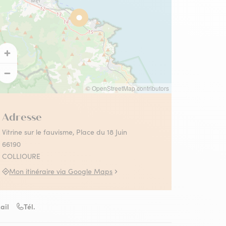
 Collioure
s activités Absolument
llioure en famille
llioure
contez-moi le fauvisme
utes les activités
© OpenStreetMap contributors
Adresse
Vitrine sur le fauvisme, Place du 18 Juin
66190
COLLIOURE
Mon itinéraire via Google Maps
ail
Tél.