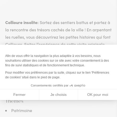
Collioure insolite:
Sortez des sentiers battus et partez à
la rencontre des trésors cachés de la ville ! En arpentant
les ruelles, vous découvrirez les petites histoires qui font
Collioure. Faites l’expérience de cette visite originale,
au-delà de l’image de cartes postales.
balade intime
histoire de Collioure
Une
, racontant l’
à
travers des détails qui pourraient nous échapper. Une
anecdotes et de trésors cachés
visite remplie d’
qui
nous dévoilent Collioure d’une autre façon.
Thèmes
Patrimoine