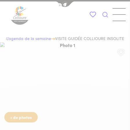
Afficher la barre de navigation du
Menu
Mes favoris
Je recher
Collioure Tourisme
a
L’agenda de la semaine
VISITE GUIDÉE COLLIOURE INSOLITE
Photo 1, © vitrine sur le fauvisme
Aj
+ de photos