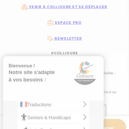
VENIR À COLLIOURE ET SE DÉPLACER
ESPACE PRO
NEWSLETTER
#COLLIOURE
SUIVEZ-NOUS
SUIVEZ-NOUS S
SUIVEZ-NOUS 
SUIVEZ-NOU
Plan du site
-
Mentions légales
-
Politique de confidentialité
-
Ce site est éco-conçu !
-
Éditer mes cookies
-
Made with
by
IRIS Interactive
Ce site est protégé par reCAPTCHA. Les
règles de confidentialité
et les
conditions d'utilisation
de Google s'appliquent.
Dates et
Contact
Réserver