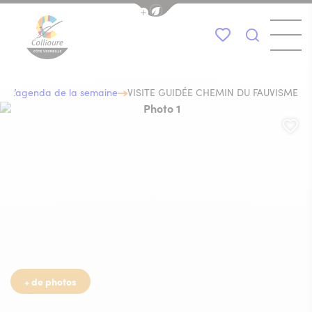
Afficher la barre de navigation du
Menu
Mes favoris
Je recher
Collioure Tourisme
a
L’agenda de la semaine
VISITE GUIDÉE CHEMIN DU FAUVISME
Photo 1, © Collioure
Aj
+ de photos