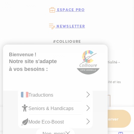
ESPACE PRO
NEWSLETTER
#COLLIOURE
SUIVEZ-NOUS
SUIVEZ-NOUS S
SUIVEZ-NOUS 
SUIVEZ-NOU
Plan du site
-
Mentions légales
-
Politique de confidentialité
-
Ce site est éco-conçu !
-
Éditer mes cookies
-
Made with
by
IRIS Interactive
Ce site est protégé par reCAPTCHA. Les
règles de confidentialité
et les
conditions d'utilisation
de Google s'appliquent.
Dates et
Contact
Réserver
horaires