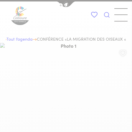
Afficher la barre de navigation du
Menu
Mes favoris
Je recher
Collioure Tourisme
a
Tout l’agenda
CONFÉRENCE «LA MIGRATION DES OISEAUX «
Photo 1, © joseph hiard
Aj