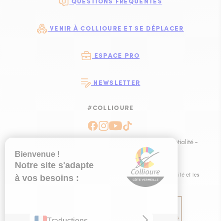
QUESTIONS FRÉQUENTES
VENIR À COLLIOURE ET SE DÉPLACER
ESPACE PRO
NEWSLETTER
#COLLIOURE
SUIVEZ-NOUS
SUIVEZ-NOUS S
SUIVEZ-NOUS 
SUIVEZ-NOU
Plan du site
-
Mentions légales
-
Politique de confidentialité
-
Ce site est éco-conçu !
-
Éditer mes cookies
-
Made with
by
IRIS Interactive
Ce site est protégé par reCAPTCHA. Les
règles de confidentialité
et les
conditions d'utilisation
de Google s'appliquent.