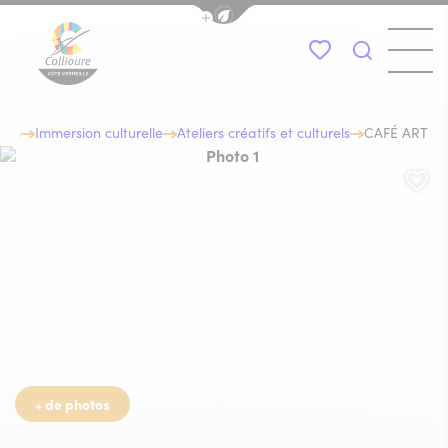
Afficher la barre de navigation du
Menu
Mes favoris
Je recher
Collioure Tourisme
ités
Immersion culturelle
Ateliers créatifs et culturels
CAFÉ ART
Photo 1, © musée d'art moderne
Aj
+ de photos