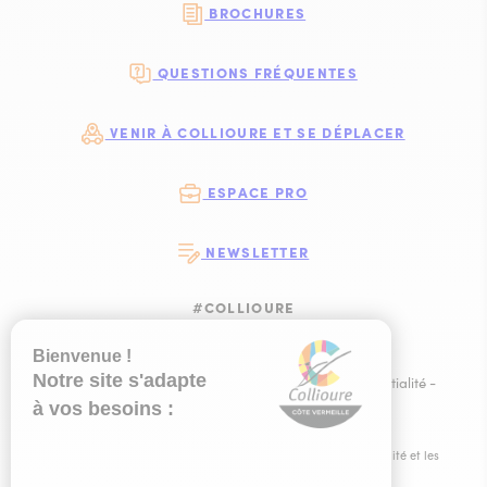
BROCHURES
QUESTIONS FRÉQUENTES
VENIR À COLLIOURE ET SE DÉPLACER
ESPACE PRO
NEWSLETTER
#COLLIOURE
SUIVEZ-NOUS
SUIVEZ-NOUS S
SUIVEZ-NOUS 
SUIVEZ-NOU
Plan du site
-
Mentions légales
-
Politique de confidentialité
-
Ce site est éco-conçu !
-
Éditer mes cookies
-
Made with
by
IRIS Interactive
Ce site est protégé par reCAPTCHA. Les
règles de confidentialité
et les
conditions d'utilisation
de Google s'appliquent.