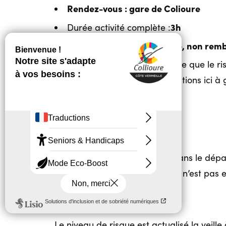
Rendez-vous : gare de Colioure
3h
Durée activité complète :
Réservation non annulable, non rem
Activité possible sous réserve que le r
vigilance rouge (plus d'informations ici à
INFORMATION IMPORTANTE
En raison du risque incendie dans le départ
niveau de vigilance à Collioure n’est pas 
Le niveau de risque est actualisé la veille à