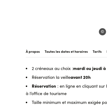
Bike 
À propos
Toutes les dates et horaires
Tarifs
mardi ou jeudi à
2 créneaux au choix :
avant 20h
Réservation la veille
Réservation
: en ligne en cliquant sur 
à l’office de tourisme
Taille minimum et maximum exigée pour