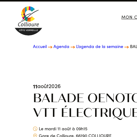
MON C
Collioure Tourisme
Accueil
Agenda
L’agenda de la semaine
BA
10 BONNES RAISONS DE
IMMERSION CULTURELLE
LES EXPOSITIONS
GASTRONOMIE
VENIR À COLLIOURE
11
août
2026
BALADE OENOTO
VTT ÉLECTRIQU
Le mardi 11 août à 09h15
LES INCONTOURNABLES D
ACTIVITÉS NATURE
Gare de Collioure, 66190 COLLIOURE