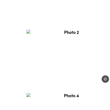
Photo 2, © Bike truck Alb
Bike 
Photo 4, © Bike truck Alb