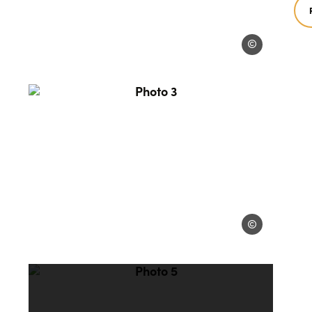
Bike truck Albera
era
Photo 3, © Bike truck Albera
truck Albera
Bike truck Albera
era
Photo 5, © Bike truck Albera