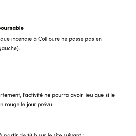
boursable
isque incendie à Collioure ne passe pas en
 gauche).
ement, l’activité ne pourra avoir lieu que si le
en rouge le jour prévu.
 partir de 18 h sur le site suivant :