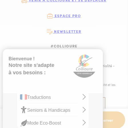
ESPACE PRO
NEWSLETTER
#COLLIOURE
SUIVEZ-NOUS
SUIVEZ-NOUS S
SUIVEZ-NOUS 
SUIVEZ-NOU
Plan du site
-
Mentions légales
-
Politique de confidentialité
-
Ce site est éco-conçu !
-
Éditer mes cookies
-
Made with
by
IRIS Interactive
Ce site est protégé par reCAPTCHA. Les
règles de confidentialité
et les
conditions d'utilisation
de Google s'appliquent.
Dates et
Contact
Réserver
horaires