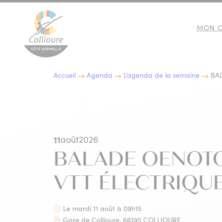
MON C
Collioure Tourisme
Accueil
Agenda
L’agenda de la semaine
BA
10 BONNES RAISONS DE
IMMERSION CULTURELLE
LES EXPOSITIONS
GASTRONOMIE
VENIR À COLLIOURE
11
août
2026
BALADE OENOTO
VTT ÉLECTRIQU
Le mardi 11 août à 09h15
LES INCONTOURNABLES D
ACTIVITÉS NATURE
Gare de Collioure, 66190 COLLIOURE