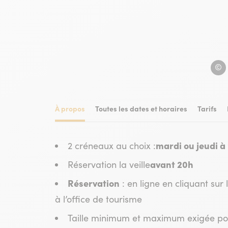
Bike 
À propos
Toutes les dates et horaires
Tarifs
mardi ou jeudi à
2 créneaux au choix :
avant 20h
Réservation la veille
Réservation
: en ligne en cliquant sur 
à l’office de tourisme
Taille minimum et maximum exigée pour