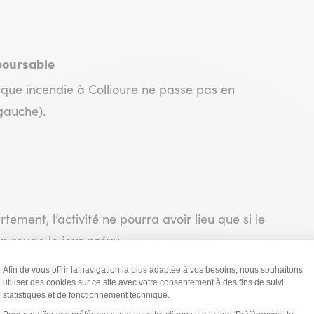
boursable
isque incendie à Collioure ne passe pas en
 gauche).
ement, l’activité ne pourra avoir lieu que si le
en rouge le jour prévu.
 partir de 18 h sur le site suivant :