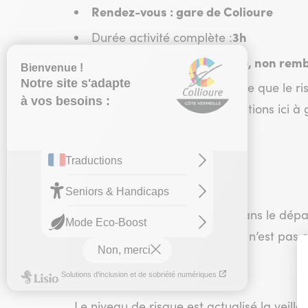
Rendez-vous : gare de Colioure
3h
Durée activité complète :
Réservation non annulable, non rem
Activité possible sous réserve que le r
vigilance rouge (plus d'informations ici à
INFORMATION IMPORTANTE
En raison du risque incendie dans le départ
niveau de vigilance à Collioure n’est pas 
Le niveau de risque est actualisé la veille à