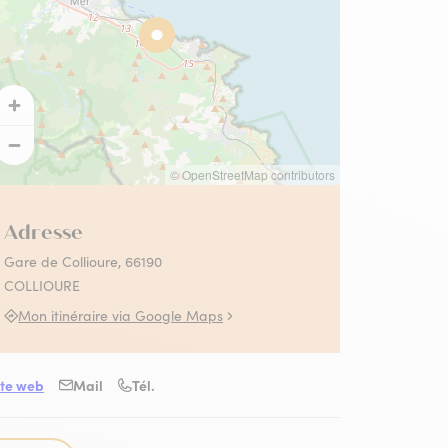
 Collioure
s activités Absolument
llioure en famille
llioure
contez-moi le fauvisme
utes les activités
© OpenStreetMap contributors
Adresse
Gare de Collioure, 66190
COLLIOURE
Mon itinéraire via Google Maps
ite web
Mail
Tél.