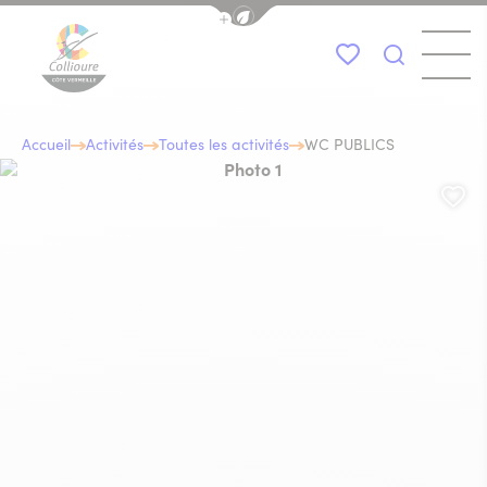
Afficher la barre de navigation du
Menu
Mes favoris
Je recher
Collioure Tourisme
Accueil
Activités
Toutes les activités
WC PUBLICS
Photo 1, © Toilettes Publiques de C
Aj