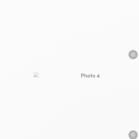
la bel
Photo 4, © la belle iloise
la bel