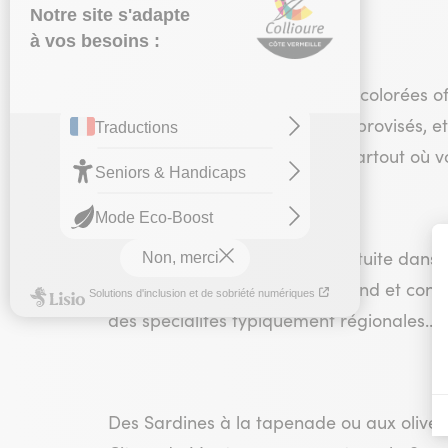
C’est ainsi que ses jolies boîtes colorées 
en passant par les apéritifs improvisés, e
idéals pour emporter la mer partout où vo
Profitez d’une dégustation gratuite dans 
plongez dans l’univers gourmand et convivi
des spécialités typiquement régionales…
Des Sardines à la tapenade ou aux olive