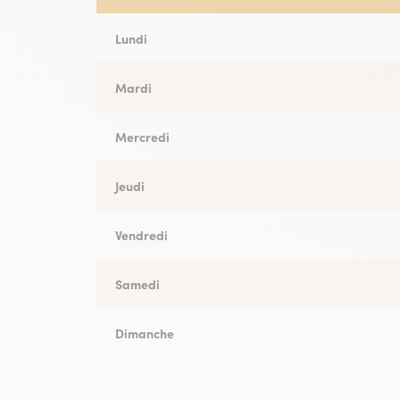
Lundi
Lundi
Mardi
Mardi
Mercredi
Mercredi
Jeudi
Jeudi
Vendredi
Vendredi
Samedi
Samedi
Dimanche
Dimanche