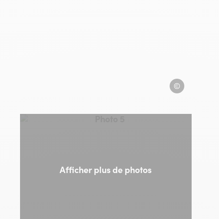
le iloise
la belle iloise
Photo 5, © la belle iloise
Afficher plus de photos
le iloise