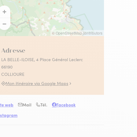
 Collioure
s activités Absolument
llioure en famille
llioure
© OpenStreetMap contributors
contez-moi le fauvisme
utes les activités
Adresse
LA BELLE-ILOISE, 4 Place Général Leclerc
66190
COLLIOURE
Mon itinéraire via Google Maps
ite web
Mail
Tél.
Facebook
nstagram