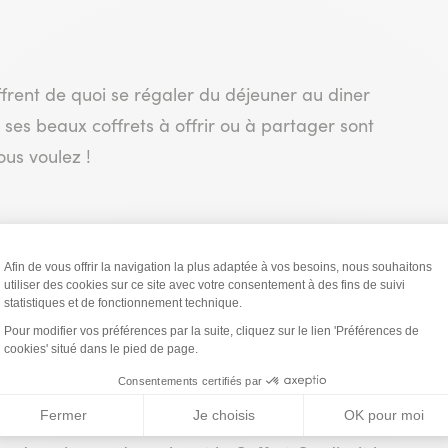
offrent de quoi se régaler du déjeuner au diner
t ses beaux coffrets à offrir ou à partager sont
us voulez !
votre magasin de vente directe à Collioure et
al de la belle-iloise ! Vous y découvrirez aussi
s de Nice à l’Émietté de maquereau Herbes &